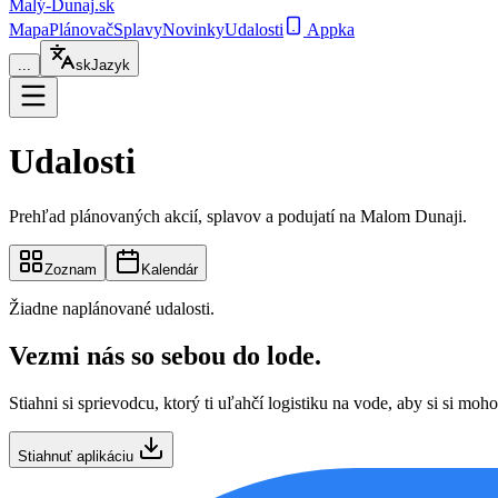
Malý-Dunaj
.sk
Mapa
Plánovač
Splavy
Novinky
Udalosti
Appka
...
sk
Jazyk
Udalosti
Prehľad plánovaných akcií, splavov a podujatí na Malom Dunaji.
Zoznam
Kalendár
Žiadne naplánované udalosti.
Vezmi nás so sebou do lode.
Stiahni si sprievodcu, ktorý ti uľahčí logistiku na vode, aby si si moho
Stiahnuť aplikáciu