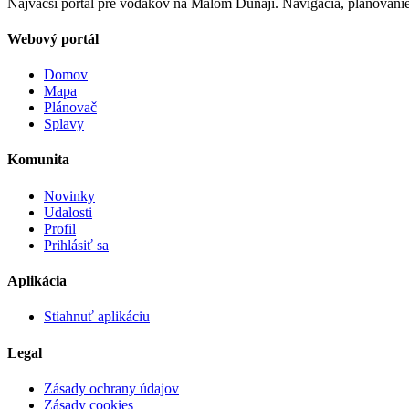
Najväčší portál pre vodákov na Malom Dunaji. Navigácia, plánovani
Webový portál
Domov
Mapa
Plánovač
Splavy
Komunita
Novinky
Udalosti
Profil
Prihlásiť sa
Aplikácia
Stiahnuť aplikáciu
Legal
Zásady ochrany údajov
Zásady cookies