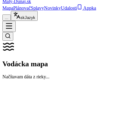
Malý-Dunaj
.sk
Mapa
Plánovač
Splavy
Novinky
Udalosti
Appka
...
sk
Jazyk
Vodácka mapa
Načítavam dáta z rieky...