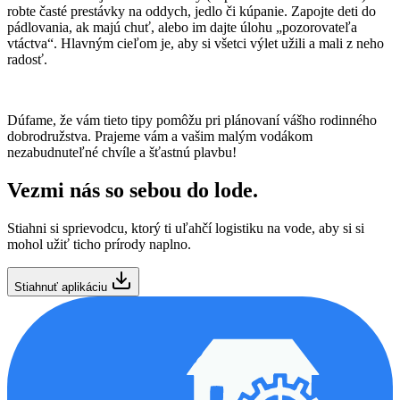
robte časté prestávky na oddych, jedlo či kúpanie. Zapojte deti do
pádlovania, ak majú chuť, alebo im dajte úlohu „pozorovateľa
vtáctva“. Hlavným cieľom je, aby si všetci výlet užili a mali z neho
radosť.
Dúfame, že vám tieto tipy pomôžu pri plánovaní vášho rodinného
dobrodružstva. Prajeme vám a vašim malým vodákom
nezabudnuteľné chvíle a šťastnú plavbu!
Vezmi nás so sebou do lode.
Image Gallery
Stiahni si sprievodcu, ktorý ti uľahčí logistiku na vode, aby si si
mohol užiť ticho prírody naplno.
Stiahnuť aplikáciu