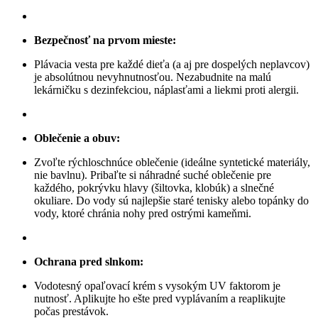
Bezpečnosť na prvom mieste:
Plávacia vesta pre každé dieťa (a aj pre dospelých neplavcov)
je absolútnou nevyhnutnosťou. Nezabudnite na malú
lekárničku s dezinfekciou, náplasťami a liekmi proti alergii.
Oblečenie a obuv:
Zvoľte rýchloschnúce oblečenie (ideálne syntetické materiály,
nie bavlnu). Pribaľte si náhradné suché oblečenie pre
každého, pokrývku hlavy (šiltovka, klobúk) a slnečné
okuliare. Do vody sú najlepšie staré tenisky alebo topánky do
vody, ktoré chránia nohy pred ostrými kameňmi.
Ochrana pred slnkom:
Vodotesný opaľovací krém s vysokým UV faktorom je
nutnosť. Aplikujte ho ešte pred vyplávaním a reaplikujte
počas prestávok.