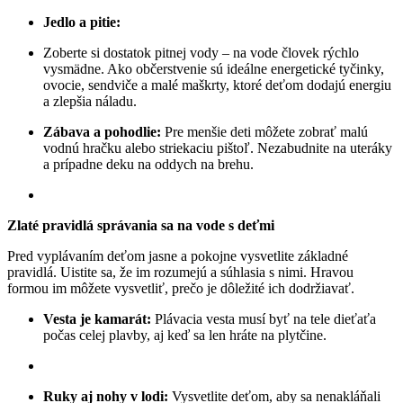
Jedlo a pitie:
Zoberte si dostatok pitnej vody – na vode človek rýchlo
vysmädne. Ako občerstvenie sú ideálne energetické tyčinky,
ovocie, sendviče a malé maškrty, ktoré deťom dodajú energiu
a zlepšia náladu.
Zábava a pohodlie:
Pre menšie deti môžete zobrať malú
vodnú hračku alebo striekaciu pištoľ. Nezabudnite na uteráky
a prípadne deku na oddych na brehu.
Zlaté pravidlá správania sa na vode s deťmi
Pred vyplávaním deťom jasne a pokojne vysvetlite základné
pravidlá. Uistite sa, že im rozumejú a súhlasia s nimi. Hravou
formou im môžete vysvetliť, prečo je dôležité ich dodržiavať.
Vesta je kamarát:
Plávacia vesta musí byť na tele dieťaťa
počas celej plavby, aj keď sa len hráte na plytčine.
Ruky aj nohy v lodi:
Vysvetlite deťom, aby sa nenakláňali