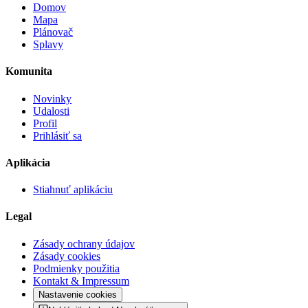
Domov
Mapa
Plánovač
Splavy
Komunita
Novinky
Udalosti
Profil
Prihlásiť sa
Aplikácia
Stiahnuť aplikáciu
Legal
Zásady ochrany údajov
Zásady cookies
Podmienky použitia
Kontakt & Impressum
Nastavenie cookies