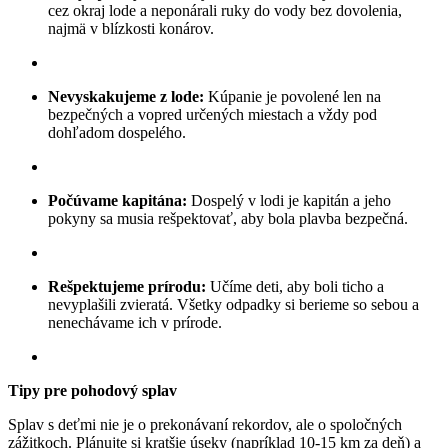
cez okraj lode a neponárali ruky do vody bez dovolenia,
najmä v blízkosti konárov.
Nevyskakujeme z lode:
Kúpanie je povolené len na
bezpečných a vopred určených miestach a vždy pod
dohľadom dospelého.
Počúvame kapitána:
Dospelý v lodi je kapitán a jeho
pokyny sa musia rešpektovať, aby bola plavba bezpečná.
Rešpektujeme prírodu:
Učíme deti, aby boli ticho a
nevyplašili zvieratá. Všetky odpadky si berieme so sebou a
nenechávame ich v prírode.
Tipy pre pohodový splav
Splav s deťmi nie je o prekonávaní rekordov, ale o spoločných
zážitkoch. Plánujte si kratšie úseky (napríklad 10-15 km za deň) a