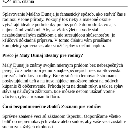
4
min. čítania
Splavovanie Malého Dunaja je fantastický spôsob, ako stráviť čas s
rodinou v lone prírody. Pokojný tok rieky a malebné okolie
vytvárajú ideálne podmienky pre bezpečné dobrodružstvo aj s
najmenšími vodákmi. Aby sa však výlet na vode stal
nezabudnuteľným zážitkom a nie stresujúcou skúsenosťou, je
kľúčová dôkladná príprava. V tomto článku vám prinášame
kompletný sprievodca, ako si užiť splav s deťmi naplno.
Prečo je Malý Dunaj ideálny pre rodiny?
Malý Dunaj je známy svojím miernym prúdom bez nebezpečných
perejí, čo z neho robí jednu z najbezpečnejších riek na Slovensku
pre začiatočníkov a rodiny. Brehy sú často lemované stromami
poskytujúcimi tieň a na trase nájdete množstvo miest na oddych,
kúpanie či občerstvenie. Príroda je tu na dosah ruky, a tak sa splav
stáva aj náučným zážitkom, kde môžete deťom ukázať vodné
vtáctvo, ryby a rozmanitú flóru.
Čo si bezpodmienečne zbaliť: Zoznam pre rodičov
Správne zbalené veci sú základom úspechu. Odporúčame všetko
baliť do nepremokavých vakov alebo sudov, aby vaše veci zostali v
suchu za každých okolností.