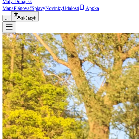
Malý-Dunaj
.sk
Mapa
Plánovač
Splavy
Novinky
Udalosti
Appka
...
sk
Jazyk